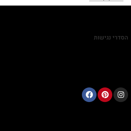
הסדרי נגישות
התמונות ושאר התכנים באתר מוגנים בזכויות יוצרים, אין
להעתיק את התמונות, העיצובים והתכנים בכל מדיה כל שהיא
ללא אישור בכתב
שרי בר-נע גבעון, מעצבת פנים ויועצת תאורה, 052-8712755